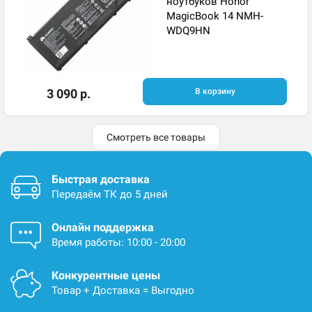
ноутбуков Honor
MagicBook 14 NMH-
WDQ9HN
3 090 р.
В корзину
Смотреть все товары
Быстрая доставка
Передаём ТК до 5 дней
Онлайн поддержка
Время работы: 10:00 - 20:00
Конкурентные цены
Товар + Доставка = Выгодно