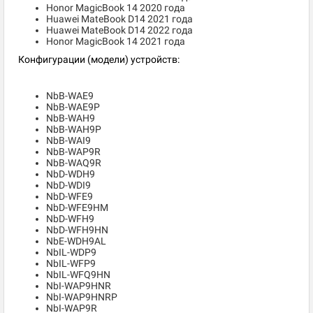
Honor MagicBook 14 2020 года
Huawei MateBook D14 2021 года
Huawei MateBook D14 2022 года
Honor MagicBook 14 2021 года
Конфигурации (модели) устройств:
NbB-WAE9
NbB-WAE9P
NbB-WAH9
NbB-WAH9P
NbB-WAI9
NbB-WAP9R
NbB-WAQ9R
NbD-WDH9
NbD-WDI9
NbD-WFE9
NbD-WFE9HM
NbD-WFH9
NbD-WFH9HN
NbE-WDH9AL
NbIL-WDP9
NbIL-WFP9
NbIL-WFQ9HN
NbI-WAP9HNR
NbI-WAP9HNRP
NbI-WAP9R