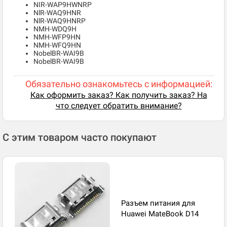
NIR-WAP9HWNRP
NlR-WAQ9HNR
NlR-WAQ9HNRP
NMH-WDQ9H
NMH-WFP9HN
NMH-WFQ9HN
NobelBR-WAI9B
NobelBR-WAI9B
Обязательно ознакомьтесь с информацией:
Как оформить заказ? Как получить заказ? На
что следует обратить внимание?
С этим товаром часто покупают
Разъем питания для
Huawei MateBook D14