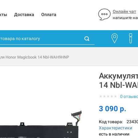
Онлайн чат
кты
Доставка
Оплата
напишите на
для Honor Magicbook 14 Nbl-WAH9HNP
Аккумулят
14 Nbl-W
★
★
★
★
★
0 отзыв
3 090 р.
Код товара:
2343
Характеристики
есть в наличии