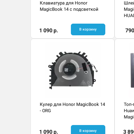
Клавиатура для Honor
Шле
MagicBook 14 с подсветкой
Magi
HUA
1 090 р.
В корзину
790
Кулер для Honor MagicBook 14
Топ-
- ORG
Huaw
Magi
1 090 р.
В корзину
3 89