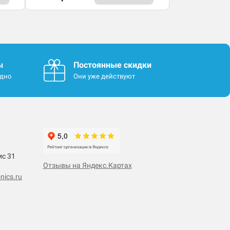
ы
Постоянные скидки
одно
Они уже действуют
ис 31
Отзывы на Яндекс.Картах
nics.ru