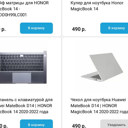
йф матрицы для HONOR
Кулер для ноутбука Honor
cBook 14 -
MagicBook 14
DD0H99LC001
 р.
В корзину
490 р.
В корзину
панель с клавиатурой для
Чехол для ноутбука Huawei
ei MateBook D14 | HONOR
MateBook D14 | HONOR
cBook 14 2020-2022 года
MagicBook 14 2020-2022 года
прозрачный
0 р.
В корзину
490 р.
Уведомить