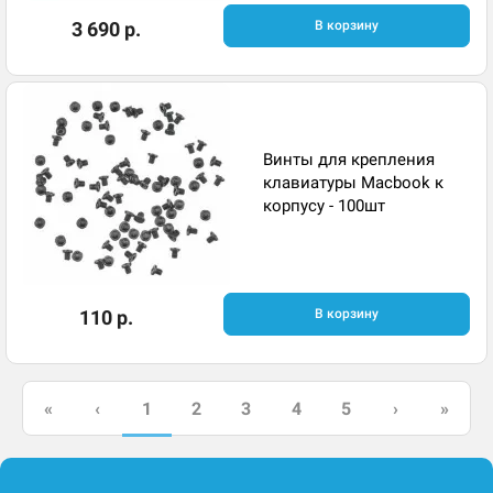
3 690 р.
В корзину
Винты для крепления
клавиатуры Macbook к
корпусу - 100шт
110 р.
В корзину
1
«
‹
2
3
4
5
›
»