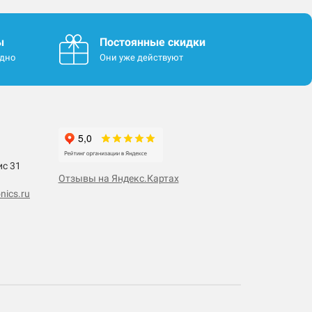
ы
Постоянные скидки
одно
Они уже действуют
ис 31
Отзывы на Яндекс.Картах
nics.ru