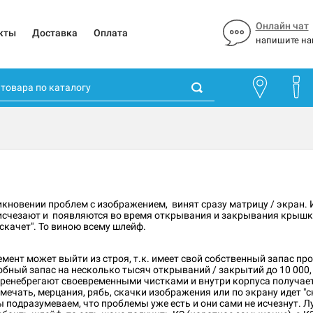
Онлайн чат
кты
Доставка
Оплата
напишите на
икновении проблем с изображением, винят сразу матрицу / экран.
" исчезают и появляются во время открывания и закрывания крышк
скачет". То виною всему шлейф.
емент может выйти из строя, т.к. имеет свой собственный запас п
ый запас на несколько тысяч открываний / закрытий до 10 000, а 
пренебрегают своевременными чистками и внутри корпуса получаетс
мечать, мерцания, рябь, скачки изображения или по экрану идет "сн
ы подразумеваем, что проблемы уже есть и они сами не исчезнут. Л