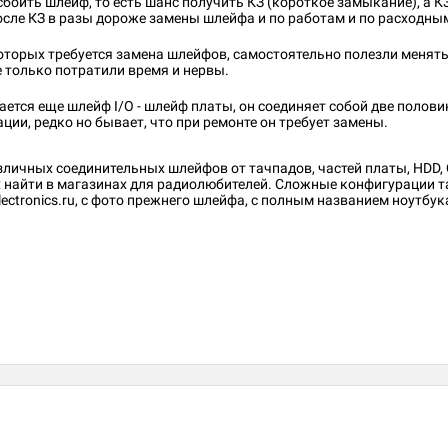
сбоить шлейф, то есть шанс получить КЗ (короткое замыкание), а К
после КЗ в разы дороже замены шлейфа и по работам и по расходн
 которых требуется замена шлейфов, самостоятельно полезли менят
е только потратили время и нервы.
чается еще шлейф I/O - шлейф платы, он соединяет собой две полов
ции, редко но бывает, что при ремонте он требует замены.
зличных соединительных шлейфов от тачпадов,​ частей платы, HDD,
 найти в магазинах для радиолюбителей. Сложные конфигурации т
lectronics.ru, с фото прежнего шлейфа, с полным названием ноутбук