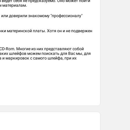
З ведет себя не предсказуемо. Оно может пойти
ым материалам.
ь или доверили знакомому "профессионалу"
инки материнской платы. Хотя он и не подвержен
 CD-Rom. Многие из них представляют собой
аких шлейфов можем поискать для Вас мы, для
а и маркировок с самого шлейфа, при их