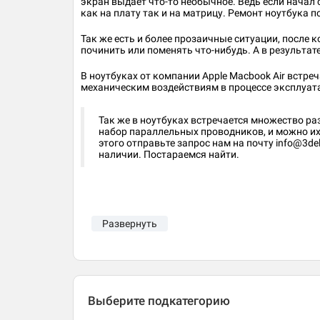
экран выдает что-то необычное. Ведь если начал 
как на плату так и на матрицу. Ремонт ноутбука 
Так же есть и более прозаичные ситуации, после
починить или поменять что-нибудь. А в результат
В ноутбуках от компании Apple Macbook Air встре
механическим воздействиям в процессе эксплуата
Так же в ноутбуках встречается множество ра
набор параллельных проводников, и можно их
этого отправьте запрос нам на почту info@3de
наличии. Постараемся найти.
Развернуть
Выберите подкатегорию