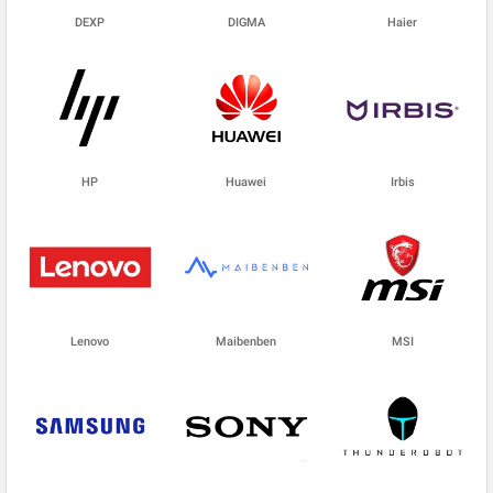
DEXP
DIGMA
Haier
HP
Huawei
Irbis
Lenovo
Maibenben
MSI