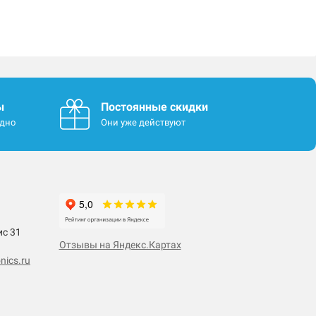
ы
Постоянные скидки
одно
Они уже действуют
ис 31
Отзывы на Яндекс.Картах
nics.ru