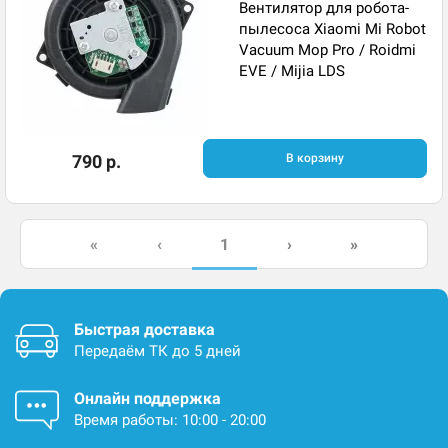
Вентилятор для робота-
пылесоса Xiaomi Mi Robot
Vacuum Mop Pro / Roidmi
EVE / Mijia LDS
790 р.
В корзину
1
«
‹
›
»
Быстрая доставка
Передаём ТК до 5 дней
Онлайн поддержка
Время работы: 10:00 - 20:00