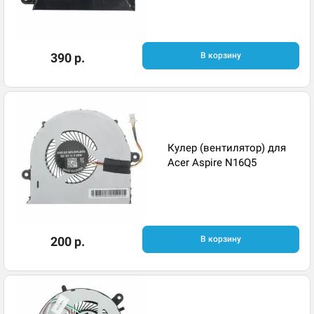
390 р.
В корзину
Кулер (вентилятор) для
Acer Aspire N16Q5
200 р.
В корзину