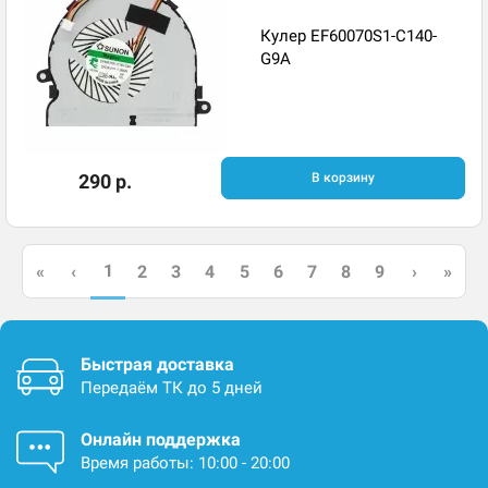
Кулер EF60070S1-C140-
G9A
290 р.
В корзину
1
«
‹
2
3
4
5
6
7
8
9
›
»
Быстрая доставка
Передаём ТК до 5 дней
Онлайн поддержка
Время работы: 10:00 - 20:00