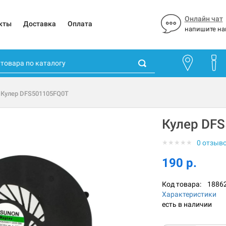
Онлайн чат
кты
Доставка
Оплата
напишите на
 Кулер DFS501105FQ0T
Кулер DF
★
★
★
★
★
0 отзыв
190 р.
Код товара:
1886
Характеристики
есть в наличии