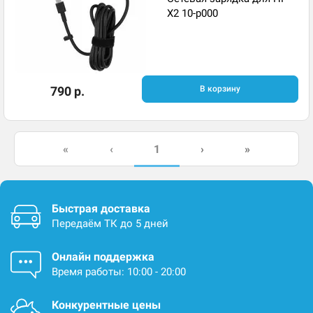
X2 10-p000
790 р.
В корзину
1
«
‹
›
»
Быстрая доставка
Передаём ТК до 5 дней
Онлайн поддержка
Время работы: 10:00 - 20:00
Конкурентные цены