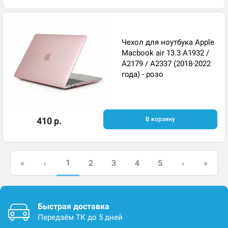
Чехол для ноутбука Apple
Macbook air 13.3 A1932 /
A2179 / A2337 (2018-2022
года) - розо
410 р.
В корзину
1
«
‹
2
3
4
5
›
»
Быстрая доставка
Передаём ТК до 5 дней