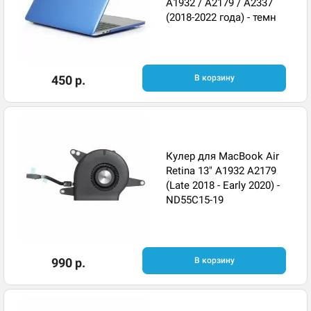
A1932 / A2179 / A2337
(2018-2022 года) - темн
450 р.
В корзину
Кулер для MacBook Air
Retina 13" A1932 A2179
(Late 2018 - Early 2020) -
ND55C15-19
990 р.
В корзину