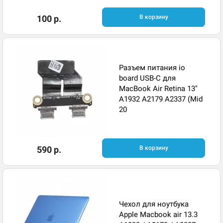
100 р.
В корзину
Разъем питания io
board USB-C для
MacBook Air Retina 13"
A1932 A2179 A2337 (Mid
20
590 р.
В корзину
Чехол для ноутбука
Apple Macbook air 13.3