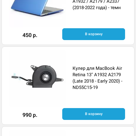
A1932 / A2179 / A2337
(2018-2022 года) - темн
450 р.
В корзину
Кулер для MacBook Air
Retina 13" A1932 A2179
(Late 2018 - Early 2020) -
ND55C15-19
990 р.
В корзину