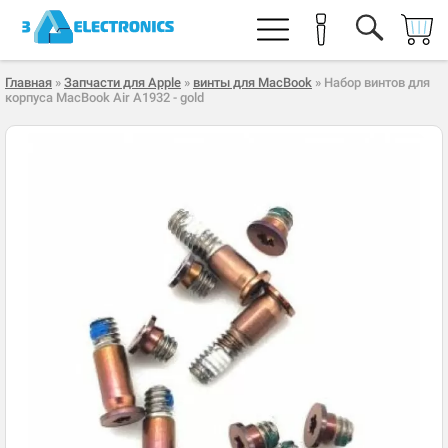
Главная
»
Запчасти для Apple
»
винты для MacBook
» Набор винтов для
корпуса MacBook Air A1932 - gold