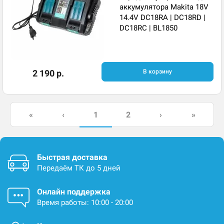
аккумулятора Makita 18V
14.4V DC18RA | DC18RD |
DC18RC | BL1850
2 190 р.
В корзину
1
«
‹
2
›
»
Быстрая доставка
Передаём ТК до 5 дней
Онлайн поддержка
Время работы: 10:00 - 20:00