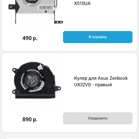
X510UA
490 р.
В корзину
Кулер для Asus Zenbook
UX32VD - правый
890 р.
Уведомить