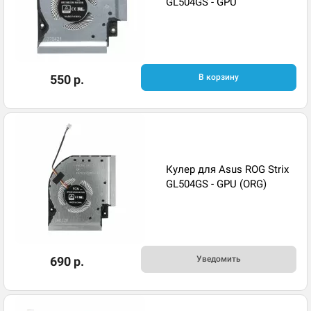
GL504GS - GPU
550 р.
В корзину
Кулер для Asus ROG Strix
GL504GS - GPU (ORG)
690 р.
Уведомить