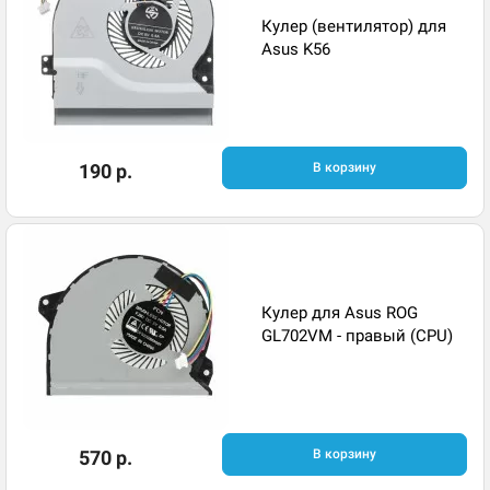
Кулер (вентилятор) для
Asus K56
190 р.
В корзину
Кулер для Asus ROG
GL702VM - правый (CPU)
570 р.
В корзину