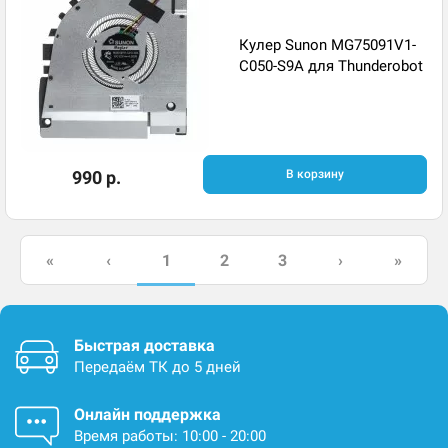
Кулер Sunon MG75091V1-
C050-S9A для Thunderobot
990 р.
В корзину
1
«
‹
2
3
›
»
Быстрая доставка
Передаём ТК до 5 дней
Онлайн поддержка
Время работы: 10:00 - 20:00