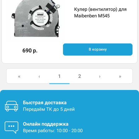
Кулер (вентилятор) для
Maibenben M545
690 р.
В корзину
1
«
‹
2
›
»
Быстрая доставка
Передаём ТК до 5 дней
Онлайн поддержка
Время работы: 10:00 - 20:00