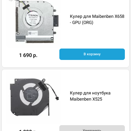
Кулер для Maibenben X658
- GPU (ORG)
1 690 р.
В корзину
Кулер для ноутбука
Maibenben X525
Уведомить