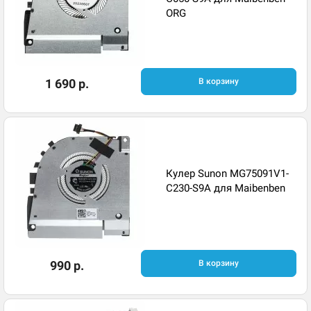
ORG
1 690 р.
В корзину
Кулер Sunon MG75091V1-
C230-S9A для Maibenben
990 р.
В корзину