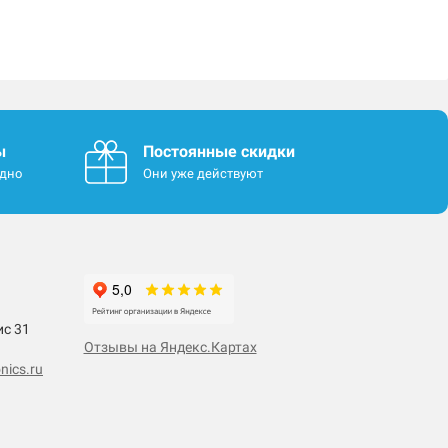
ы
Постоянные скидки
одно
Они уже действуют
ис 31
Отзывы на Яндекс.Картах
nics.ru