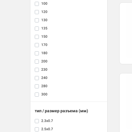
100
120
130
135
150
170
180
200
230
240
280
300
тип / размер разъема (мм)
2.3x0.7
2.5x0.7