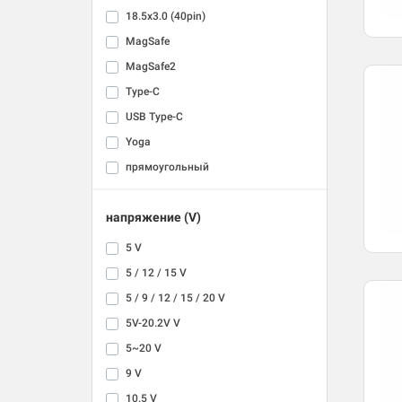
18.5x3.0 (40pin)
MagSafe
MagSafe2
Type-C
USB Type-C
Yoga
прямоугольный
напряжение (V)
5 V
5 / 12 / 15 V
5 / 9 / 12 / 15 / 20 V
5V-20.2V V
5~20 V
9 V
10.5 V