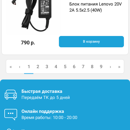
Блок питания Lenovo 20V
2A 5.5x2.5 (40W)
790 р.
В корзину
1
«
‹
2
3
4
5
6
7
8
9
›
»
Быстрая доставка
Передаём ТК до 5 дней
Онлайн поддержка
Время работы: 10:00 - 20:00