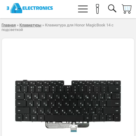
Главная
»
Клавиатуры
» Клавиатура для Honor MagicBook 14 с
подсветкой