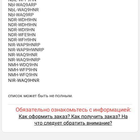
Nbl-WAQ9ARP
NbL-WAQ9HNR
Nbl-WAQ9RP
NDR-WDH9HN
NDR-WDH9HN
NDR-WDI9HN
NDR-WFE9HN
NDR-WFH9HN
NIR-WAP9HNRP
NIR-WAP9HWNRP
NlR-WAQ9HNR
NlR-WAQ9HNRP
NMH-WDQ9HN
NMH-WFP9HN
NMH-WFQ9HN
NIR-WAQ9HNR
список может быть не полным.
Обязательно ознакомьтесь с информацией:
Как оформить заказ? Как получить заказ? На
что следует обратить внимание?