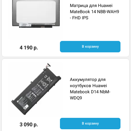
Матрица для Huawei
MateBook 14 NBB-WAH9
- FHD IPS
4 190 р.
В корзину
Аккумулятор для
ноутбуков Huawei
Matebook D14 NbM-
WDQ9
3 090 р.
В корзину