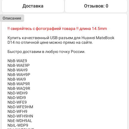
Доставка
Отзывов: 0
Описание
!! сверяйтесь с фотографией товара !! длина 14.5mm
Купить качественный USB-разъем для Huawei MateBook
D14 по отличной цене можно прямо на сайте.
Быстро доставим в любую точку России.
NbB-WAE9
NbB-WAE9P
NbB-WAH9
NbB-WAH9P
NbB-WAI9
NbB-WAP9R
NbB-WAQ9R
NbD-WDH9
NbD-WDI9
NbD-WFE9
NbD-WFE9HM
NbD-WFH9
NbD-WFH9HN
NbE-WDH9AL
NbIL-WDP9