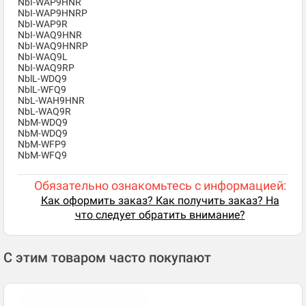
NbI-WAP9HNR
NbI-WAP9HNRP
NbI-WAP9R
NbI-WAQ9HNR
NbI-WAQ9HNRP
NbI-WAQ9L
NbI-WAQ9RP
NblL-WDQ9
NblL-WFQ9
NbL-WAH9HNR
NbL-WAQ9R
NbM-WDQ9
NbM-WDQ9
NbM-WFP9
NbM-WFQ9
Обязательно ознакомьтесь с информацией:
Как оформить заказ? Как получить заказ? На
что следует обратить внимание?
С этим товаром часто покупают