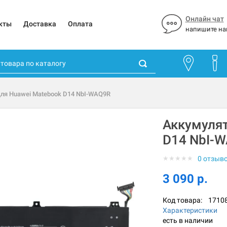
Онлайн чат
кты
Доставка
Оплата
напишите на
для Huawei Matebook D14 NbI-WAQ9R
Аккумулят
D14 NbI-
★
★
★
★
★
0 отзыв
3 090 р.
Код товара:
1710
Характеристики
есть в наличии