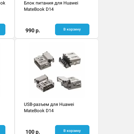
ook
Блок питания для Huawei
MateBook D14
990 р.
В корзину
USB-разъем для Huawei
MateBook D14
100 р.
В корзину