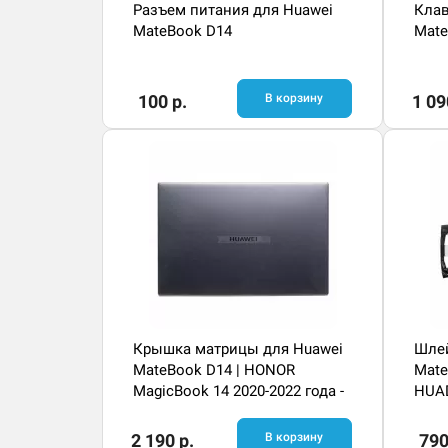
Разъем питания для Huawei
Клав
MateBook D14
Mate
100 р.
В корзину
1 09
Крышка матрицы для Huawei
Шлей
MateBook D14 | HONOR
Mate
MagicBook 14 2020-2022 года -
HUA
серая
2 190 р.
В корзину
790