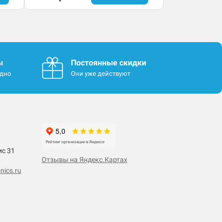
ы
Постоянные скидки
одно
Они уже действуют
ис 31
Отзывы на Яндекс.Картах
nics.ru