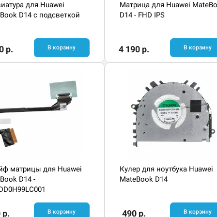
иатура для Huawei
Матрица для Huawei MateB
Book D14 с подсветкой ​
D14 - FHD IPS
0 р.
В корзину
4 190 р.
В корзину
ф матрицы для Huawei
Кулер для ноутбука Huawei
Book D14 -
MateBook D14
DD0H99LC001
 р.
В корзину
490 р.
В корзину