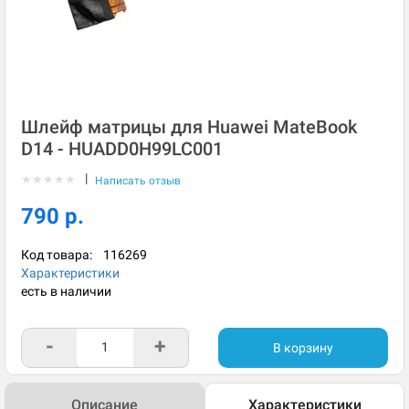
Шлейф матрицы для Huawei MateBook
D14 - HUADD0H99LC001
|
★
★
★
★
★
Написать отзыв
790 р.
Код товара:
116269
Характеристики
есть в наличии
-
+
В корзину
Описание
Характеристики