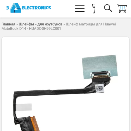
Главная
»
Шлейфы
»
для ноутбуков
» Шлейф матрицы для Huawei
MateBook D14 - HUADD0H99LC001