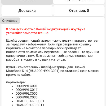
Доставка
Отзывов: 0
Описание
!! совместимость с Вашей модификацией ноутбука
уточняйте самостоятельно
Шлейф соединяющий материнскую плату и экран отвечает
за передачу изображения. Если при открытии крышку
картинка на мониторе переодически пропадает,
появляются помехи или вертикальные полосы - то причина
однозначно в нем. Для замены необходимо полностью
разобрать корпус и крышку матрицы.
Купить качественный шлейф матрицы для Huawei
MateBook D14 (HUADD0H99LC001) по отличной цене можно
прямо на сайте.
партномера:
DD0H99LC001
DD0H99LC011
DD0H99LC000
DD0H99LC030
HUADD0H99LC001
HUADD0H99LC011