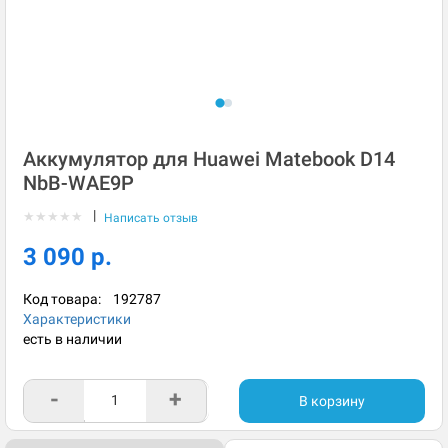
Аккумулятор для Huawei Matebook D14
NbB-WAE9P
|
★
★
★
★
★
Написать отзыв
3 090 р.
Код товара:
192787
Характеристики
есть в наличии
-
+
В корзину