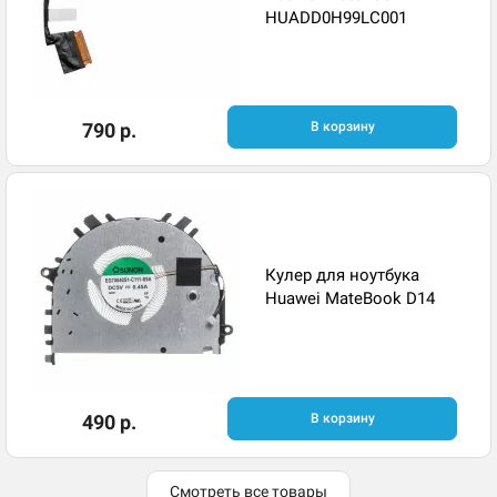
HUADD0H99LC001
790 р.
В корзину
Кулер для ноутбука
Huawei MateBook D14
490 р.
В корзину
Смотреть все товары