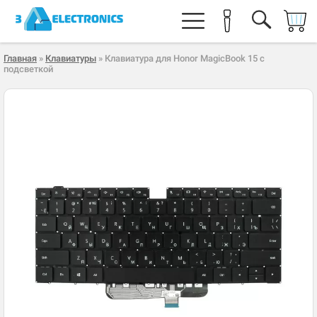
Главная
»
Клавиатуры
» Клавиатура для Honor MagicBook 15 с
подсветкой