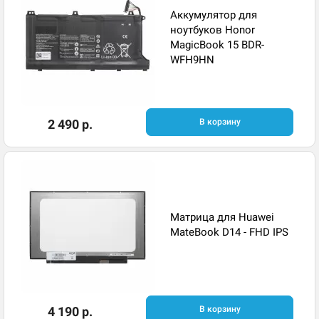
Аккумулятор для
ноутбуков Honor
MagicBook 15 BDR-
WFH9HN
2 490 р.
В корзину
Матрица для Huawei
MateBook D14 - FHD IPS
4 190 р.
В корзину