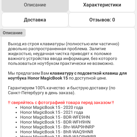
Описание
Характеристики
Доставка
Отзывов: 0
Описание
Выход из строя клавиатуры (полностью или частично)
довольно распространенная проблема. Залитие
жидкостью, неудачная чистка приводят к поломке
важного устройства ввода информации, без которого
пользоваться ноутбуком практически не возможно.
Мы предлагаем Вам
клавиатуру с подсветкой клавиш для
ноутбука Honor MagicBook 15
по доступной цене.
​Гарантируем 100% качество и быструю доставку (по
Санкт-Петербургу в день заказа).
!! сверяйтесь с фотографией товара перед заказом !!
Honor MagicBook 15 - 2020 года
Honor MagicBook 15 - 2021 года
Honor MagicBook 15 - BDR-WFE9HN
Honor MagicBook 15 - BDR-WFH9HN
Honor MagicBook 15 - Bhr-WAP9HNRP
Honor MagicBook 15 - BhR-WAQ9HNR
Honor MagicBook 15 - BhR-WAQ9HNRP