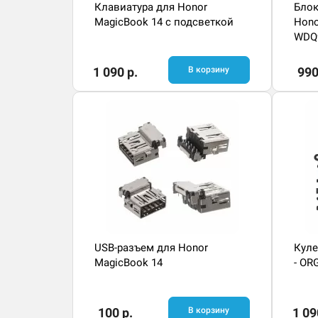
Клавиатура для Honor
Блок
MagicBook 14 с подсветкой
Hono
WDQ
1 090 р.
В корзину
990
USB-разъем для Honor
Куле
MagicBook 14
- OR
100 р.
В корзину
1 09