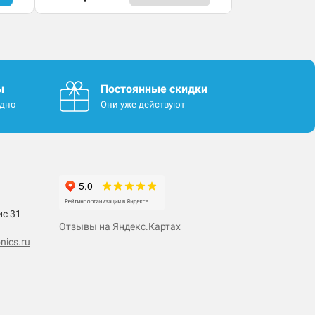
ы
Постоянные скидки
одно
Они уже действуют
ис 31
Отзывы на Яндекс.Картах
nics.ru