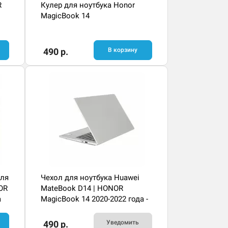
R
Кулер для ноутбука Honor
MagicBook 14
490 р.
В корзину
для
Чехол для ноутбука Huawei
OR
MateBook D14 | HONOR
а
MagicBook 14 2020-2022 года -
прозрачный
490 р.
Уведомить