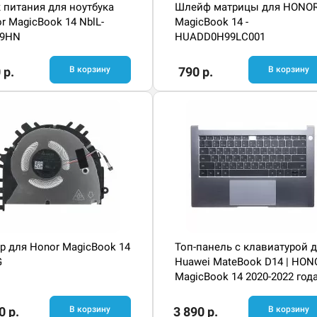
 питания для ноутбука
Шлейф матрицы для HONO
r MagicBook 14 NblL-
MagicBook 14 -
9HN
HUADD0H99LC001
 р.
В корзину
790 р.
В корзину
р для Honor MagicBook 14
Топ-панель с клавиатурой 
G
Huawei MateBook D14 | HON
MagicBook 14 2020-2022 год
0 р.
В корзину
3 890 р.
В корзину