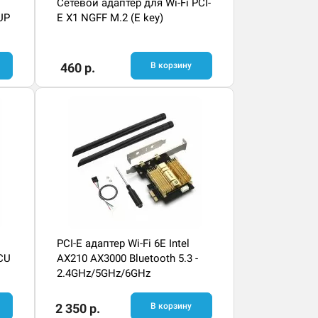
Сетевой адаптер для Wi-Fi PCI-
UP
E X1 NGFF M.2 (E key)
460 р.
В корзину
PCI-E адаптер Wi-Fi 6E Intel
CU
AX210 AX3000 Bluetooth 5.3 -
2.4GHz/5GHz/6GHz
2 350 р.
В корзину