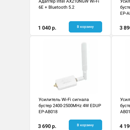
Адаптер Intel AX210NGW Wi-Fi
Усил
6E + Bluetooth 5.2
буст
EP-A
1 040 р.
В корзину
3 89
Усилитель Wi-Fi сигнала
Усил
бустер 2400-2500MHz 4W EDUP
буст
EP-AB018
AB0
3 690 р.
В корзину
4 19