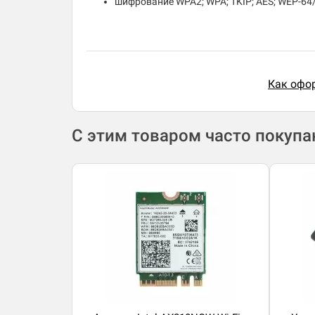
шифрование WPA2; WPA; TKIP; AES; WEP-64
Как офор
С этим товаром часто покуп