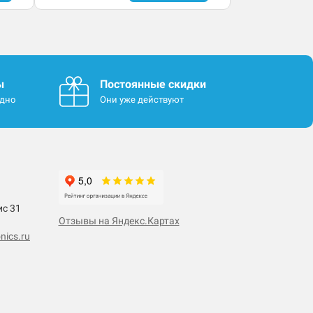
ы
Постоянные скидки
одно
Они уже действуют
ис 31
Отзывы на Яндекс.Картах
nics.ru