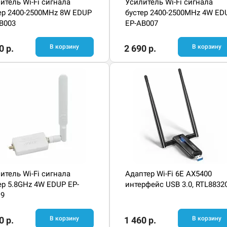
итель Wi-Fi сигнала
Усилитель Wi-Fi сигнала
ер 2400-2500MHz 8W EDUP
бустер 2400-2500MHz 4W ED
B003
EP-AB007
0 р.
В корзину
2 690 р.
В корзину
итель Wi-Fi сигнала
Адаптер Wi-Fi 6E AX5400
ер 5.8GHz 4W EDUP EP-
интерфейс USB 3.0, RTL8832
19
0 р.
В корзину
1 460 р.
В корзину