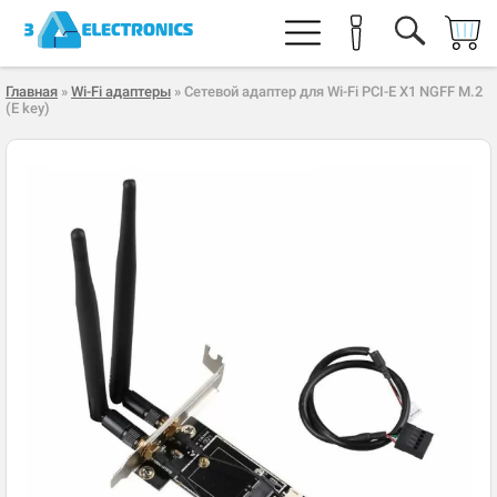
Главная
»
Wi-Fi адаптеры
» Сетевой адаптер для Wi-Fi PCI-E X1 NGFF M.2
(E key)