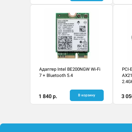
Адаптер Intel BE200NGW Wi-Fi
PCI-E
7 + Bluetooth 5.4
AX21
2.4G
ан
1 840 р.
В корзину
3 05