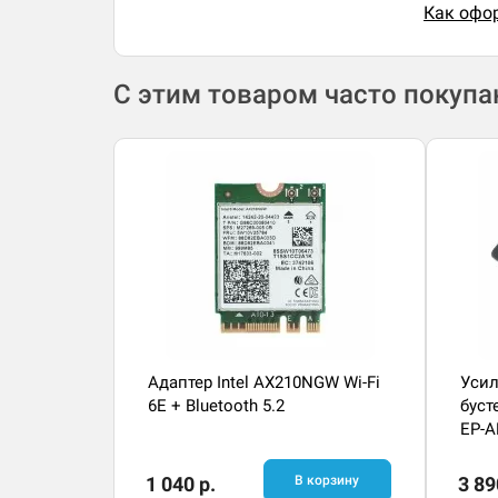
Как офор
С этим товаром часто покуп
Адаптер Intel AX210NGW Wi-Fi
Усил
6E + Bluetooth 5.2
буст
EP-A
1 040 р.
В корзину
3 89