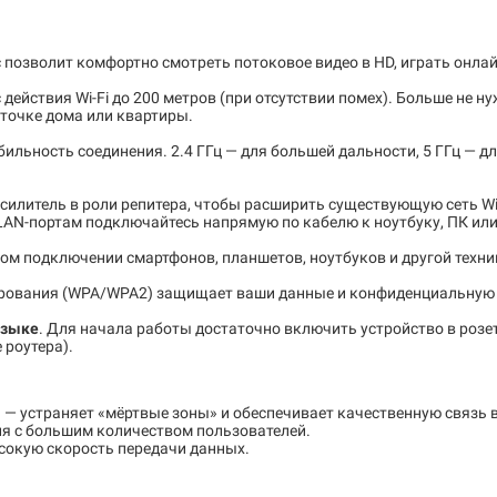
 позволит комфортно смотреть потоковое видео в HD, играть онла
ействия Wi-Fi до 200 метров (при отсутствии помех). Больше не н
 точке дома или квартиры.
бильность соединения. 2.4 ГГц — для большей дальности, 5 ГГц —
усилитель в роли репитера, чтобы расширить существующую сеть Wi-
 LAN-портам подключайтесь напрямую по кабелю к ноутбуку, ПК или
м подключении смартфонов, планшетов, ноутбуков и другой техни
рования (WPA/WPA2) защищает ваши данные и конфиденциальную
языке
. Для начала работы достаточно включить устройство в розе
 роутера).
 — устраняет «мёртвые зоны» и обеспечивает качественную связь в
ия с большим количеством пользователей.
ысокую скорость передачи данных.