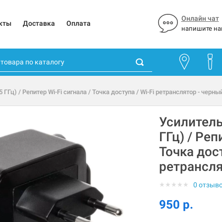
Онлайн чат
кты
Доставка
Оплата
напишите на
5 ГГц) / Репитер Wi-Fi сигнала / Точка доступа / Wi-Fi ретранслятор - черны
Усилитель 
ГГц) / Реп
Точка дост
ретрансля
★
★
★
★
★
0 отзыв
950 р.