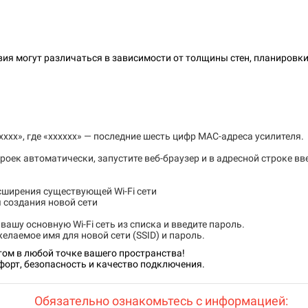
твия могут различаться в зависимости от толщины стен, планиров
xxxx», где «xxxxxx» — последние шесть цифр MAC-адреса усилителя.
роек автоматически, запустите веб-браузер и в адресной строке вв
сширения существующей Wi-Fi сети
 создания новой сети
 вашу основную Wi-Fi сеть из списка и введите пароль.
желаемое имя для новой сети (SSID) и пароль.
ом в любой точке вашего пространства!
форт, безопасность и качество подключения.
Обязательно ознакомьтесь с информацией: