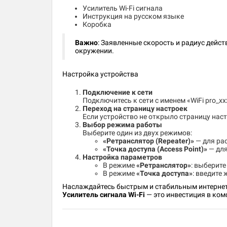
Усилитель Wi-Fi сигнала
Инструкция на русском языке
Коробка
Важно
: Заявленные скорость и радиус дейс
окружении.
Настройка устройства
Подключение к сети
Подключитесь к сети с именем «WiFi pro_xx
Переход на страницу настроек
Если устройство не открыло страницу наст
Выбор режима работы
Выберите один из двух режимов:
«Ретранслятор (Repeater)»
— для ра
«Точка доступа (Access Point)»
— для
Настройка параметров
В режиме
«Ретранслятор»
: выберите
В режиме
«Точка доступа»
: введите 
Наслаждайтесь быстрым и стабильным интернет
Усилитель сигнала Wi-Fi
— это инвестиция в ком