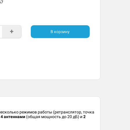
67
+
В корзину
е несколько режимов работы (ретранслятор, точка
н
4 антеннами
(общая мощность до 20 дБ) и
2