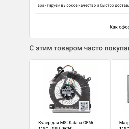
Гарантируем высокое качество и быстро доставл
Как офор
С этим товаром часто покуп
Кулер для MSI Katana GF66
Матр
11SC - GPU (FCN)
11SC