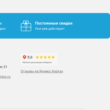
ы
Постоянные скидки
одно
Они уже действуют
ис 31
Отзывы на Яндекс.Картах
nics.ru