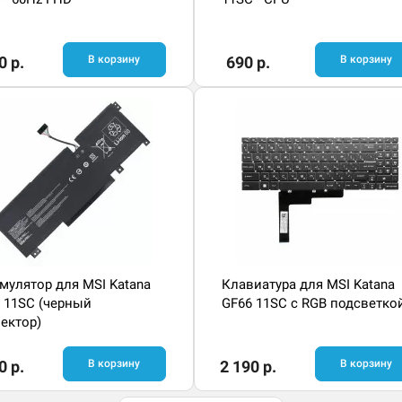
0 р.
В корзину
690 р.
В корзину
мулятор для MSI Katana
Клавиатура для MSI Katana
 11SC (черный
GF66 11SC с RGB подсветко
ектор)
0 р.
В корзину
2 190 р.
В корзину