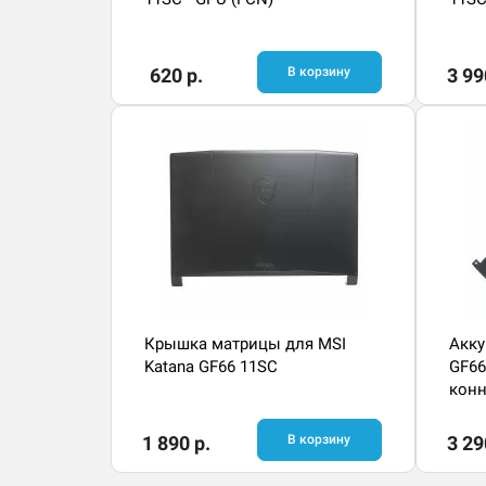
620 р.
В корзину
3 99
Крышка матрицы для MSI
Акку
Katana GF66 11SC
GF66
конн
1 890 р.
В корзину
3 29