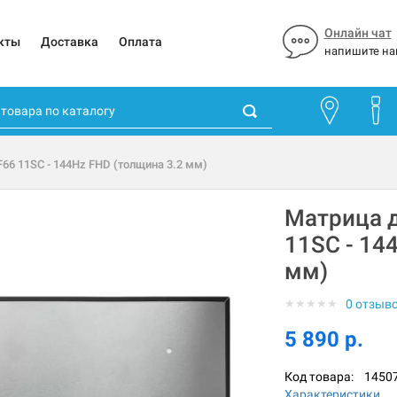
Онлайн чат
кты
Доставка
Оплата
напишите на
F66 11SC - 144Hz FHD (толщина 3.2 мм)
Матрица д
11SC - 14
мм)
★
★
★
★
★
0 отзыв
5 890 р.
Код товара:
1450
Характеристики