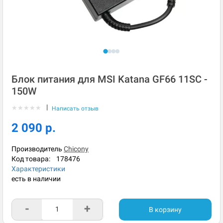
Блок питания для MSI Katana GF66 11SC -
150W
|
★
★
★
★
★
Написать отзыв
2 090 р.
Производитель
Chicony
Код товара:
178476
Характеристики
есть в наличии
-
+
В корзину