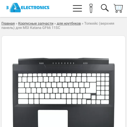
Главная
»
Корпусные запчасти
»
для ноутбуков
» Топкейс (верхняя
панель) для MSI Katana GF66 11SC