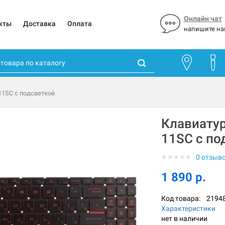
Онлайн чат
кты
Доставка
Оплата
напишите на
11SC с подсветкой
Клавиатур
11SC с по
★
★
★
★
★
0 отзыв
1 890 р.
Код товара:
2194
Характеристики
нет в наличии