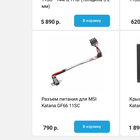
мм)
5 890 р.
В корзину
620
Разъем питания для MSI
Крыш
Katana GF66 11SC
Kata
790 р.
В корзину
1 89