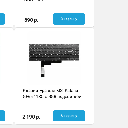
690 р.
В корзину
a
Клавиатура для MSI Katana
GF66 11SC с RGB подсветкой
2 190 р.
В корзину