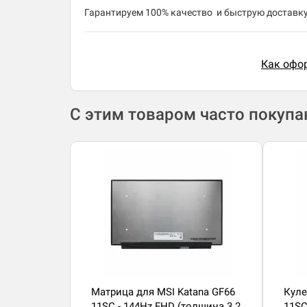
​Гарантируем 100% качество и быструю доставку 
Как офор
С этим товаром часто покуп
Матрица для MSI Katana GF66
Куле
11SC - 144Hz FHD (толщина 3.2
11SC