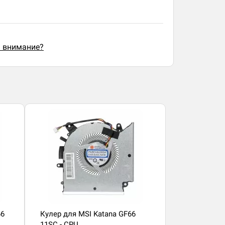
ь внимание?
66
Кулер для MSI Katana GF66
11SC - CPU