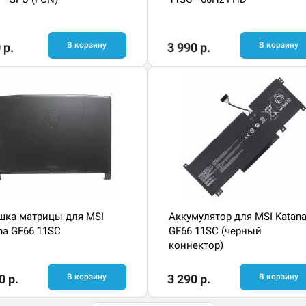
 р.
В корзину
3 990 р.
В корзину
ка матрицы для MSI
Аккумулятор для MSI Katan
na GF66 11SC
GF66 11SC (черный
коннектор)
0 р.
В корзину
3 290 р.
В корзину