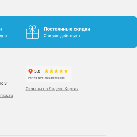
ы
Постоянные скидки
одно
Они уже действуют
ис 31
Отзывы на Яндекс.Картах
nics.ru