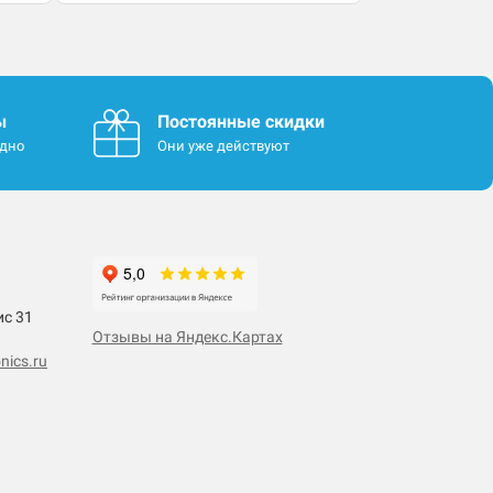
ы
Постоянные скидки
одно
Они уже действуют
ис 31
Отзывы на Яндекс.Картах
nics.ru