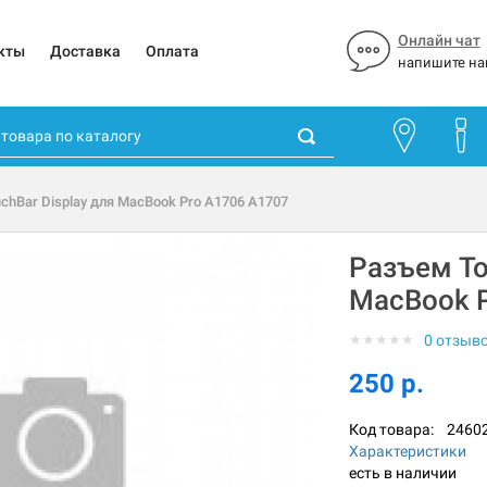
Онлайн чат
кты
Доставка
Оплата
напишите на
chBar Display для MacBook Pro A1706 A1707
Разъем To
MacBook P
★
★
★
★
★
0 отзыв
250 р.
Код товара:
2460
Характеристики
есть в наличии