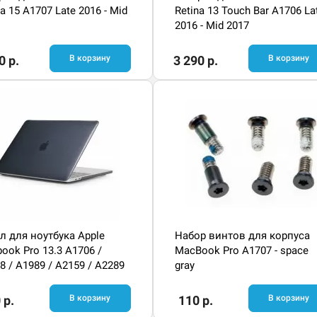
na 15 A1707 Late 2016 - Mid
Retina 13 Touch Bar A1706 La
2016 - Mid 2017
0 р.
В корзину
3 290 р.
В корзину
л для ноутбука Apple
Набор винтов для корпуса
ook Pro 13.3 A1706 /
MacBook Pro A1707 - space
8 / A1989 / A2159 / A2289
gray
251
 р.
В корзину
110 р.
В корзину