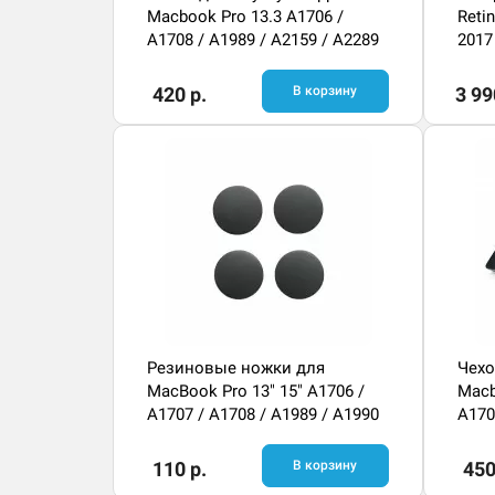
Macbook Pro 13.3 A1706 /
Reti
A1708 / A1989 / A2159 / A2289
2017
/ A2251
420 р.
В корзину
3 99
Резиновые ножки для
Чехо
MacBook Pro 13" 15" A1706 /
Macb
A1707 / A1708 / A1989 / A1990
A170
/ A2
110 р.
В корзину
450