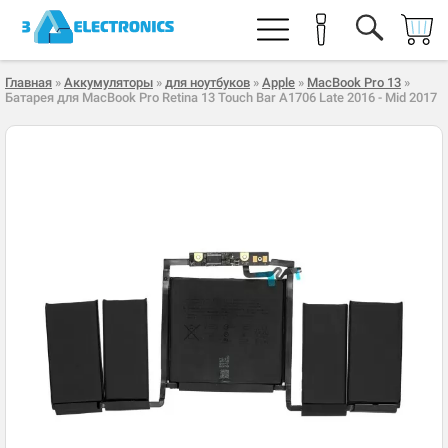
Главная
»
Аккумуляторы
»
для ноутбуков
»
Apple
»
MacBook Pro 13
»
Батарея для MacBook Pro Retina 13 Touch Bar A1706 Late 2016 - Mid 2017