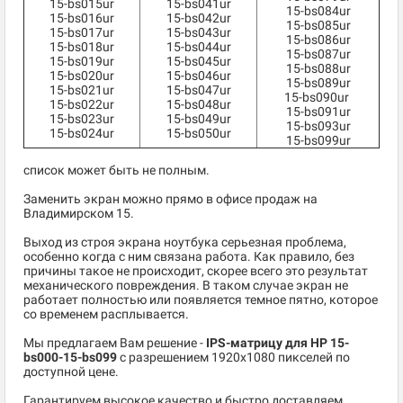
15-bs015ur
15-bs041ur
15-bs084ur
15-bs016ur
15-bs042ur
15-bs085ur
15-bs017ur
15-bs043ur
15-bs086ur
15-bs018ur
15-bs044ur
15-bs087ur
15-bs019ur
15-bs045ur
15-bs088ur
15-bs020ur
15-bs046ur
15-bs089ur
15-bs021ur
15-bs047ur
15-bs090ur
15-bs022ur
15-bs048ur
15-bs091ur
15-bs023ur
15-bs049ur
15-bs093ur
15-bs024ur
15-bs050ur
15-bs099ur
список может быть не полным.
Заменить экран можно прямо в офисе продаж на
Владимирском 15.
Выход из строя экрана ноутбука серьезная проблема,
особенно когда с ним связана работа. Как правило, без
причины такое не происходит, скорее всего это результат
механического повреждения. В таком случае экран не
работает полностью или появляется темное пятно, которое
со временем расплывается.
Мы предлагаем Вам решение -
IPS-матрицу для HP 15-
bs000-15-bs099
c разрешением 1920x1080 пикселей по
доступной цене.
Гарантируем высокое качество и быстро доставляем