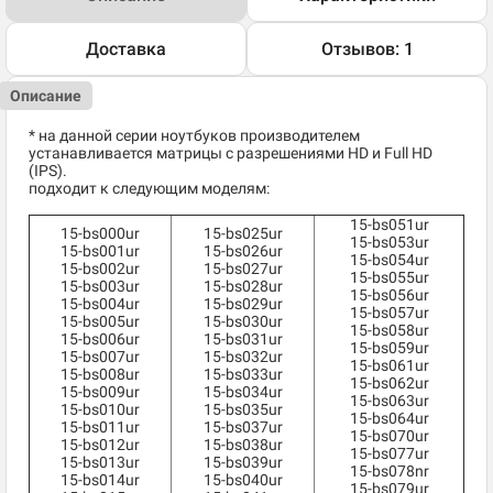
Доставка
Отзывов: 1
Описание
* на данной серии ноутбуков производителем
устанавливается матрицы с разрешениями HD и Full HD
(IPS).
подходит к следующим моделям:
15-bs051ur
15-bs000ur
15-bs025ur
15-bs053ur
15-bs001ur
15-bs026ur
15-bs054ur
15-bs002ur
15-bs027ur
15-bs055ur
15-bs003ur
15-bs028ur
15-bs056ur
15-bs004ur
15-bs029ur
15-bs057ur
15-bs005ur
15-bs030ur
15-bs058ur
15-bs006ur
15-bs031ur
15-bs059ur
15-bs007ur
15-bs032ur
15-bs061ur
15-bs008ur
15-bs033ur
15-bs062ur
15-bs009ur
15-bs034ur
15-bs063ur
15-bs010ur
15-bs035ur
15-bs064ur
15-bs011ur
15-bs037ur
15-bs070ur
15-bs012ur
15-bs038ur
15-bs077ur
15-bs013ur
15-bs039ur
15-bs078nr
15-bs014ur
15-bs040ur
15-bs079ur