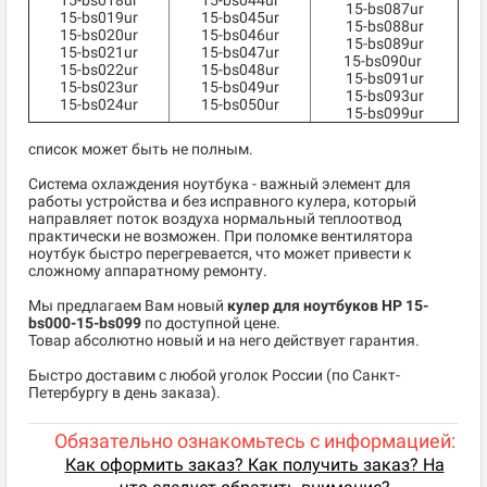
15-bs018ur
15-bs044ur
15-bs087ur
15-bs019ur
15-bs045ur
15-bs088ur
15-bs020ur
15-bs046ur
15-bs089ur
15-bs021ur
15-bs047ur
15-bs090ur
15-bs022ur
15-bs048ur
15-bs091ur
15-bs023ur
15-bs049ur
15-bs093ur
15-bs024ur
15-bs050ur
15-bs099ur
список может быть не полным.
Система охлаждения ноутбука - важный элемент для
работы устройства и без исправного кулера, который
направляет поток воздуха нормальный теплоотвод
практически не возможен. При поломке вентилятора
ноутбук быстро перегревается, что может привести к
сложному аппаратному ремонту.
Мы предлагаем Вам новый
кулер для ноутбуков HP 15-
bs000-15-bs099
по доступной цене.
Товар абсолютно новый и на него действует гарантия.
Быстро доставим с любой уголок России (по Санкт-
Петербургу в день заказа).
Обязательно ознакомьтесь с информацией:
Как оформить заказ? Как получить заказ? На