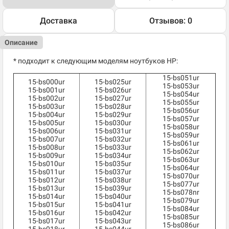
Доставка
Отзывов: 0
Описание
* подходит к следующим моделям ноутбуков HP:
15-bs051ur
15-bs000ur
15-bs025ur
15-bs053ur
15-bs001ur
15-bs026ur
15-bs054ur
15-bs002ur
15-bs027ur
15-bs055ur
15-bs003ur
15-bs028ur
15-bs056ur
15-bs004ur
15-bs029ur
15-bs057ur
15-bs005ur
15-bs030ur
15-bs058ur
15-bs006ur
15-bs031ur
15-bs059ur
15-bs007ur
15-bs032ur
15-bs061ur
15-bs008ur
15-bs033ur
15-bs062ur
15-bs009ur
15-bs034ur
15-bs063ur
15-bs010ur
15-bs035ur
15-bs064ur
15-bs011ur
15-bs037ur
15-bs070ur
15-bs012ur
15-bs038ur
15-bs077ur
15-bs013ur
15-bs039ur
15-bs078nr
15-bs014ur
15-bs040ur
15-bs079ur
15-bs015ur
15-bs041ur
15-bs084ur
15-bs016ur
15-bs042ur
15-bs085ur
15-bs017ur
15-bs043ur
15-bs086ur