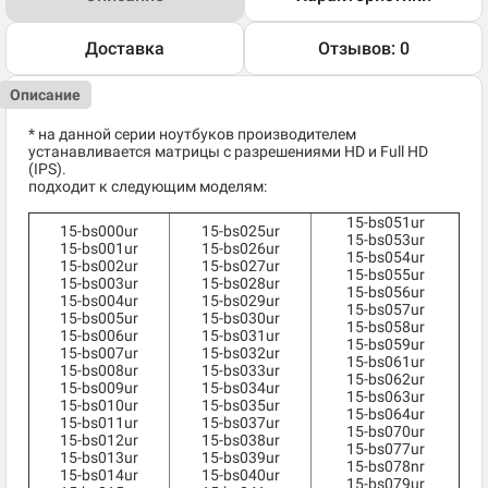
Доставка
Отзывов: 0
Описание
* на данной серии ноутбуков производителем
устанавливается матрицы с разрешениями HD и Full HD
(IPS).
подходит к следующим моделям:
15-bs051ur
15-bs000ur
15-bs025ur
15-bs053ur
15-bs001ur
15-bs026ur
15-bs054ur
15-bs002ur
15-bs027ur
15-bs055ur
15-bs003ur
15-bs028ur
15-bs056ur
15-bs004ur
15-bs029ur
15-bs057ur
15-bs005ur
15-bs030ur
15-bs058ur
15-bs006ur
15-bs031ur
15-bs059ur
15-bs007ur
15-bs032ur
15-bs061ur
15-bs008ur
15-bs033ur
15-bs062ur
15-bs009ur
15-bs034ur
15-bs063ur
15-bs010ur
15-bs035ur
15-bs064ur
15-bs011ur
15-bs037ur
15-bs070ur
15-bs012ur
15-bs038ur
15-bs077ur
15-bs013ur
15-bs039ur
15-bs078nr
15-bs014ur
15-bs040ur
15-bs079ur