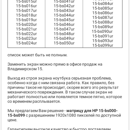
15-bs015ur
15-bs041ur
15-bs084ur
15-bs016ur
15-bs042ur
15-bs085ur
15-bs017ur
15-bs043ur
15-bs086ur
15-bs018ur
15-bs044ur
15-bs087ur
15-bs019ur
15-bs045ur
15-bs088ur
15-bs020ur
15-bs046ur
15-bs089ur
15-bs021ur
15-bs047ur
15-bs090ur
15-bs022ur
15-bs048ur
15-bs091ur
15-bs023ur
15-bs049ur
15-bs093ur
15-bs024ur
15-bs050ur
15-bs099ur
список может быть не полным.
Заменить экран можно прямо в офисе продаж на
Владимирском 15.
Выход из строя экрана ноутбука серьезная проблема,
особенно когда с ним связана работа. Как правило, без
причины такое не происходит, скорее всего это результат
механического повреждения. В таком случае экран не
работает полностью или появляется темное пятно, которое
со временем расплывается.
Мы предлагаем Вам решение -
матрицу для HP 15-bs000-
15-bs099
c разрешением 1920x1080 пикселей по доступной
цене.
Гарантируем высокое качество и быстро доставляем