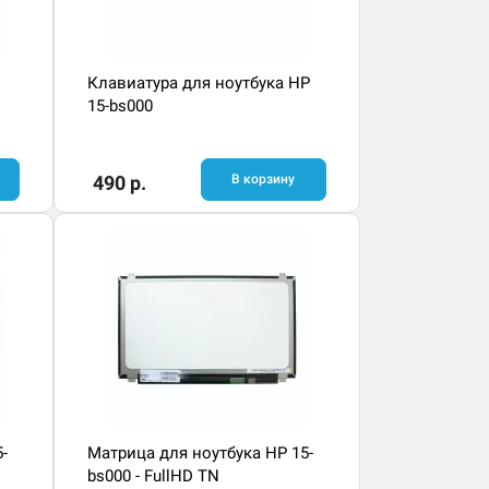
Клавиатура для ноутбука HP
15-bs000
490 р.
В корзину
-
Матрица для ноутбука HP 15-
bs000 - FullHD TN