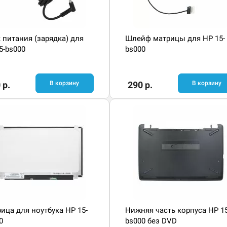
 питания (зарядка) для
Шлейф матрицы для HP 15-
5-bs000
bs000
 р.
В корзину
290 р.
В корзину
ица для ноутбука HP 15-
Нижняя часть корпуса HP 15
0
bs000 без DVD