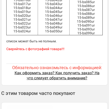
15-bs016ur
15-bs042ur
15-bs085ur
15-bs017ur
15-bs043ur
15-bs086ur
15-bs018ur
15-bs044ur
15-bs087ur
15-bs019ur
15-bs045ur
15-bs088ur
15-bs020ur
15-bs046ur
15-bs089ur
15-bs021ur
15-bs047ur
15-bs090ur
15-bs022ur
15-bs048ur
15-bs091ur
15-bs023ur
15-bs049ur
15-bs093ur
15-bs024ur
15-bs050ur
15-bs099ur
список может быть не полным.
Сверяйтесь с фотографией товара!!!
Обязательно ознакомьтесь с информацией:
Как оформить заказ? Как получить заказ? На
что следует обратить внимание?
С этим товаром часто покупают