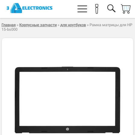
Главная
»
Корпусные запчасти
»
для ноутбуков
» Рамка матрицы для HP
15-bs000