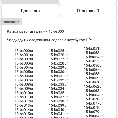
Доставка
Отзывов: 0
Описание
Рамка матрицы для HP 15-bs000
* подходит к следующим моделям ноутбуков HP:
15-bs051ur
15-bs000ur
15-bs025ur
15-bs053ur
15-bs001ur
15-bs026ur
15-bs054ur
15-bs002ur
15-bs027ur
15-bs055ur
15-bs003ur
15-bs028ur
15-bs056ur
15-bs004ur
15-bs029ur
15-bs057ur
15-bs005ur
15-bs030ur
15-bs058ur
15-bs006ur
15-bs031ur
15-bs059ur
15-bs007ur
15-bs032ur
15-bs061ur
15-bs008ur
15-bs033ur
15-bs062ur
15-bs009ur
15-bs034ur
15-bs063ur
15-bs010ur
15-bs035ur
15-bs064ur
15-bs011ur
15-bs037ur
15-bs070ur
15-bs012ur
15-bs038ur
15-bs077ur
15-bs013ur
15-bs039ur
15-bs078nr
15-bs014ur
15-bs040ur
15-bs079ur
15-bs015ur
15-bs041ur
15-bs084ur