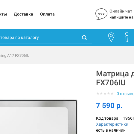
Онлайн чат
кты
Доставка
Оплата
напишите на
ing A17 FX706IU
Матрица д
FX706IU
★
★
★
★
★
0 отзыв
7 590 р.
Код товара:
1956
Характеристики
есть в наличии