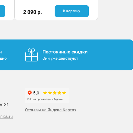
2 090 р.
В корзину
ы
Постоянные скидки
одно
Они уже действуют
ис 31
Отзывы на Яндекс.Картах
nics.ru