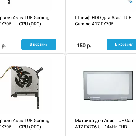
р для Asus TUF Gaming
Шлейф HDD для Asus TUF
FX706IU - CPU (ORG)
Gaming A17 FX706IU
 р.
В корзину
150 р.
В корзину
р для Asus TUF Gaming
Матрица для Asus TUF Gami
FX706IU - GPU (ORG)
A17 FX706IU - 144Hz FHD