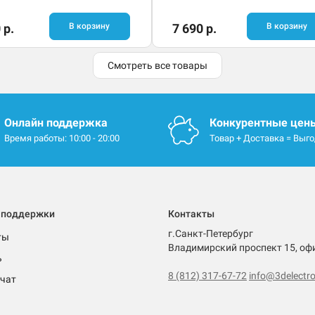
 р.
В корзину
7 690 р.
В корзину
Смотреть все товары
Онлайн поддержка
Конкурентные цен
Время работы: 10:00 - 20:00
Товар + Доставка = Выг
 поддержки
Контакты
г.Санкт-Петербург
ты
Владимирский проспект 15, оф
ь
8 (812) 317-67-72
info@3delectro
чат