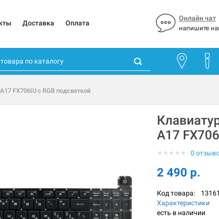
Онлайн чат
кты
Доставка
Оплата
напишите на
 A17 FX706IU с RGB подсветкой
Клавиатур
A17 FX706
★
★
★
★
★
0 отзыв
2 490 р.
Код товара:
1316
Характеристики
есть в наличии