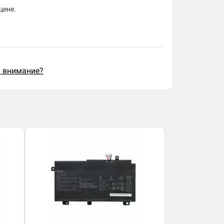
цене.
ь внимание?