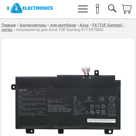
Главная
»
Аккумуляторы
»
для ноутбуков
»
Asus
»
FX (TUF Gaming) -
series
» Аккумулятор для Asus TUF Gaming A17 FX706IU