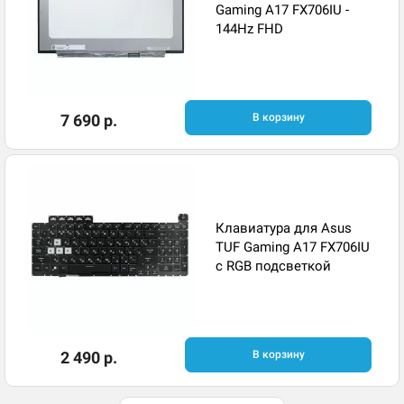
Gaming A17 FX706IU -
144Hz FHD
7 690 р.
В корзину
Клавиатура для Asus
TUF Gaming A17 FX706IU
с RGB подсветкой
2 490 р.
В корзину