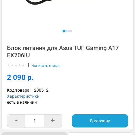
Блок питания для Asus TUF Gaming A17
FX706IU
|
★
★
★
★
★
Написать отзыв
2 090 р.
Код товара:
230512
Характеристики
есть в наличии
-
+
В корзину