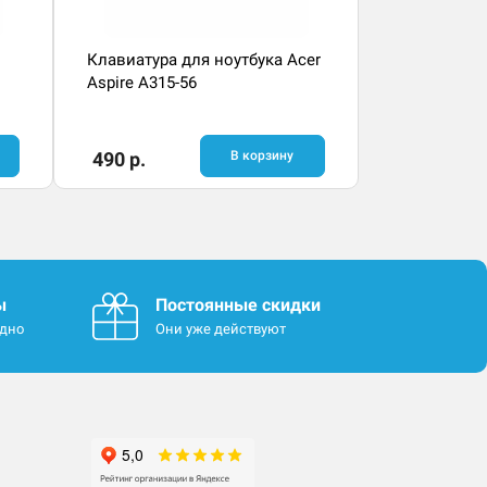
Клавиатура для ноутбука Acer
Aspire A315-56
490 р.
В корзину
ы
Постоянные скидки
одно
Они уже действуют