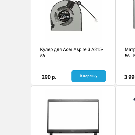
Кулер для Acer Aspire 3 A315-
Матр
56
56 -
290 р.
В корзину
3 99