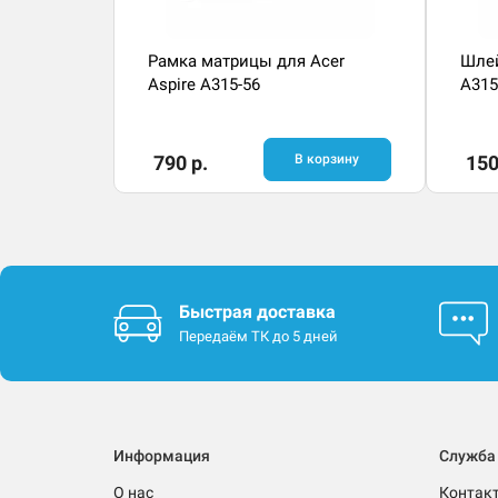
Рамка матрицы для Acer
Шлей
Aspire A315-56
A315
790 р.
В корзину
150
Быстрая доставка
Передаём ТК до 5 дней
Информация
Служба
О нас
Контак