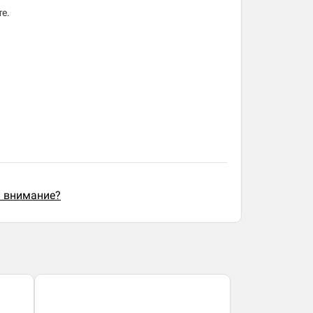
те.
ь внимание?