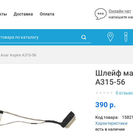
Онлайн чат
кты
Доставка
Оплата
напишите на
Acer Aspire A315-56
Шлейф мат
A315-56
★
★
★
★
★
0 отзыв
390 р.
Код товара:
1582
Характеристики
есть в наличии