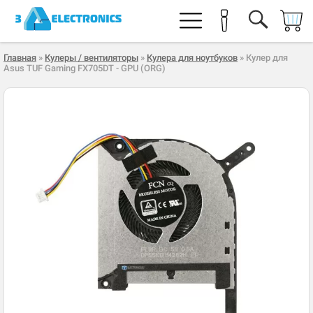
Главная
»
Кулеры / вентиляторы
»
Кулера для ноутбуков
» Кулер для
Asus TUF Gaming FX705DT - GPU (ORG)