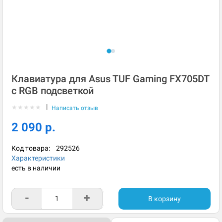
Клавиатура для Asus TUF Gaming FX705DT
с RGB подсветкой
|
★
★
★
★
★
Написать отзыв
2 090 р.
Код товара:
292526
Характеристики
есть в наличии
-
+
В корзину